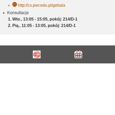
http://cs.pwr.edu.pl/gebala
Konsultacje
Wto., 13:05 - 15:05, pokój: 214/D-1
Pią., 11:05 - 13:05, pokój: 214/D-1