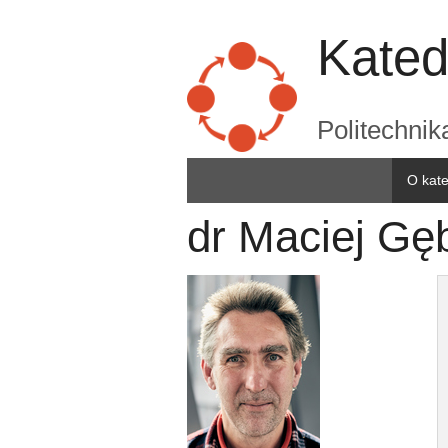
Kated
Politechni
O kat
dr Maciej Gę