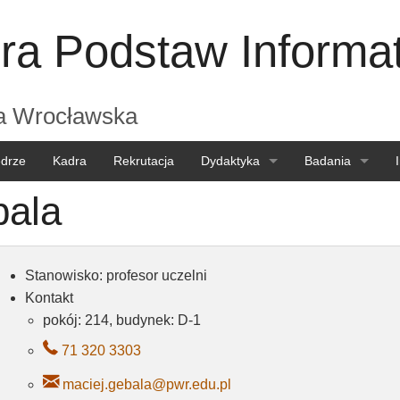
ra Podstaw Informat
ka Wrocławska
edrze
Kadra
Rekrutacja
Dydaktyka
Badania
bala
Dla studentów
Seminaria
Dla kandydatów
Projekty
Stanowisko: profesor uczelni
Dla kadry
Konferencje
Kontakt
pokój: 214, budynek: D-1
71 320 3303
maciej.gebala@pwr.edu.pl