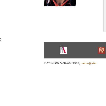
;
© 2014 PWr/K68W04ND03,
webm@ster