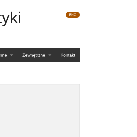
yki
ENG
Inne
Zewnętrzne
Kontakt
Komisje
Postępowanie profesorskie
Linki
Archiwum
Login