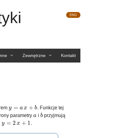
yki
ENG
Inne
Zewnętrzne
Kontakt
Komisje
Postępowanie profesorskie
Linki
Archiwum
=
+
orem
y
a
x
b
. Funkcje tej
y
=
a
x
+
b
Login
trony parametry
a
i
b
przyjmują
a
b
=
2
+
1
i
y
x
.
y
=
2
x
+
1