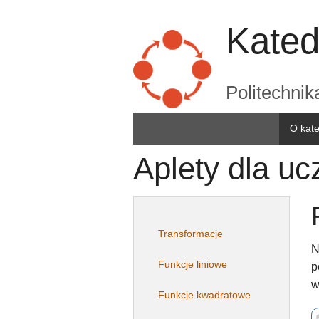
Kated
Politechni
O kat
Aplety dla uc
Transformacje
N
Funkcje liniowe
p
w
Funkcje kwadratowe