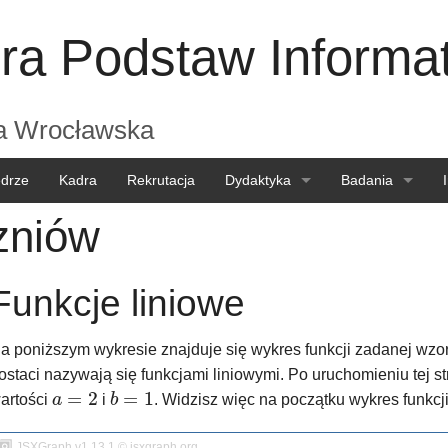
ra Podstaw Informat
ka Wrocławska
edrze
Kadra
Rekrutacja
Dydaktyka
Badania
zniów
Dla studentów
Seminaria
Dla kandydatów
Projekty
Funkcje liniowe
Dla kadry
Konferencje
a poniższym wykresie znajduje się wykres funkcji zadanej wz
ostaci nazywają się funkcjami liniowymi. Po uruchomieniu tej s
=
2
=
1
artości
a
i
b
. Widzisz więc na początku wykres funkcj
a
=
2
b
=
1
JSXGraph v1.13.1 © jsxgraph.org